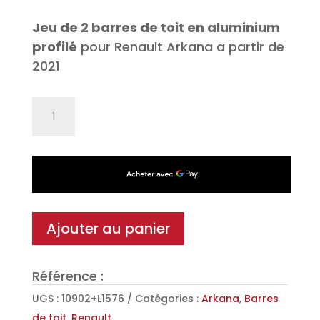
Jeu de 2 barres de toit en aluminium
profilé
pour Renault Arkana a partir de
2021
quantité
de
Jeu
de
2
barres
de
Ajouter au panier
toit
Aéro
Référence :
en
Aluminium
UGS :
10902+L1576
Catégories :
Arkana
,
Barres
pour
de toit
,
Renault