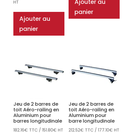
Ajouter au
HT
panier
Ajouter au
panier
Jeu de 2 barres de
Jeu de 2 barres de
toit Aéro-railing en
toit Aéro-railing en
Aluminium pour
Aluminium pour
barres longitudinale
barre longitudinale
182.16
€
TTC
/
151.80
€
HT
212.52
€
TTC
/
177.10
€
HT