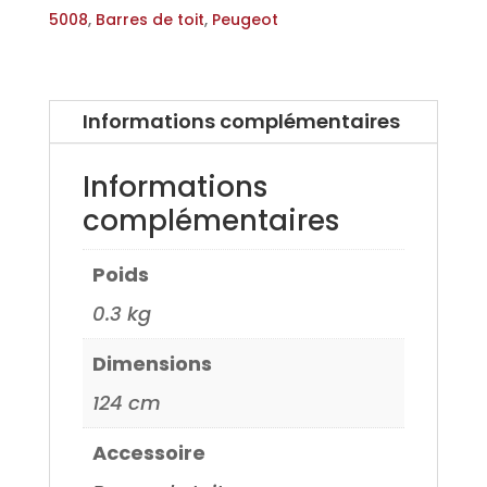
pour
5008
,
Barres de toit
,
Peugeot
Peugeot
3008
et
Informations complémentaires
5008
09>
Informations
complémentaires
Poids
0.3 kg
Dimensions
124 cm
Accessoire