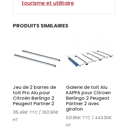
tourisme et utilitaire
PRODUITS SIMILAIRES
Jeu de 2 barres de
Galerie de toit Alu
toit Pro Alu pour
KAPPA pour Citroen
Citroën Berlingo 2
Berlingo 2 Peugeot
Peugeot Partner 2
Partner 2 avec
girafon
315.48
€
TTC
/
262.90
€
531.96
€
TTC
/
443.30
€
HT
HT