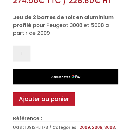
274.56
€
TTC
/
228.80
€
HT
Jeu de 2 barres de toit en aluminium
profilé
pour Peugeot 3008 et 5008 a
partir de 2009
quantité
de
Jeu
de
2
barres
de
Ajouter au panier
toit
Aéro
Référence :
en
Aluminium
UGS :
10912+L1173
Catégories :
2009
,
2009
,
3008
,