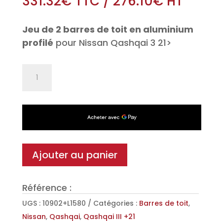
331.32
€
TTC
/
276.10
€
HT
Jeu de 2 barres de toit en aluminium
profilé
pour Nissan Qashqai 3 21>
quantité
de
Jeu
de
2
barres
de
Ajouter au panier
toit
Aéro
Référence :
en
Aluminium
UGS :
10902+L1580
Catégories :
Barres de toit
,
pour
Nissan
,
Qashqai
,
Qashqai III +21