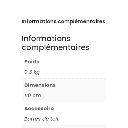
Aluminium
pour
Mercedes
Informations complémentaires
Classe
A
Informations
long
complémentaires
02>
Poids
0.3 kg
Dimensions
110 cm
Accessoire
Barres de toit