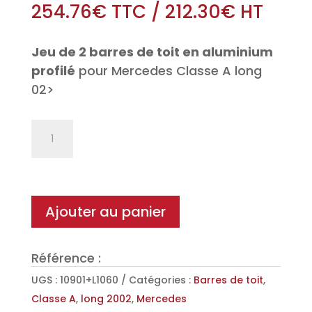
254.76
€
TTC
/
212.30
€
HT
Jeu de 2 barres de toit en aluminium
profilé
pour Mercedes Classe A long
02>
quantité
de
Jeu
de
2
Ajouter au panier
barres
de
Référence :
toit
Aéro
UGS :
10901+L1060
Catégories :
Barres de toit
,
en
Classe A
,
long 2002
,
Mercedes