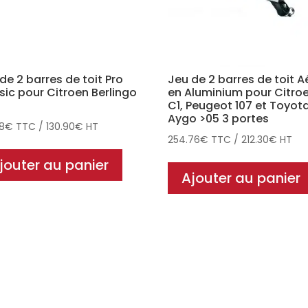
de 2 barres de toit Pro
Jeu de 2 barres de toit A
sic pour Citroen Berlingo
en Aluminium pour Citro
C1, Peugeot 107 et Toyot
Aygo >05 3 portes
08
€
TTC
/
130.90
€
HT
254.76
€
TTC
/
212.30
€
HT
jouter au panier
Ajouter au panier