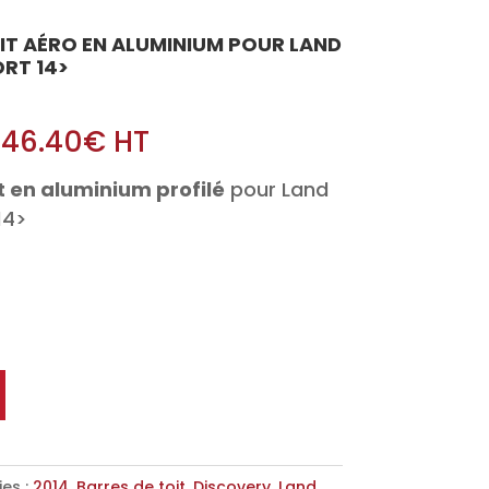
OIT AÉRO EN ALUMINIUM POUR LAND
RT 14>
246.40
€
HT
t en aluminium profilé
pour Land
14>
es :
2014
,
Barres de toit
,
Discovery
,
Land