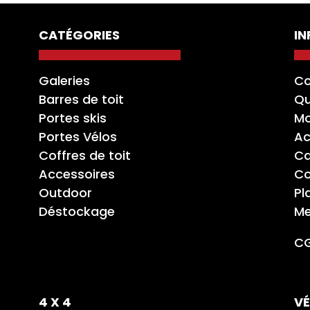
CATÉGORIES
I
Galeries
Co
Barres de toit
Qu
Portes skis
Mo
Portes Vélos
Ac
Coffres de toit
Ca
Accessoires
Co
Outdoor
Pl
Déstockage
Me
C
4 X 4
VÉ