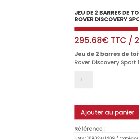
JEU DE 2 BARRES DE T
ROVER DISCOVERY SPO
295.68
€
TTC
/
Jeu de 2 barres de toi
Rover Discovery Sport 
quantité
de
Jeu
de
2
Ajouter au panier
barres
de
Référence :
toit
UGS :
10902+L1409
Catégori