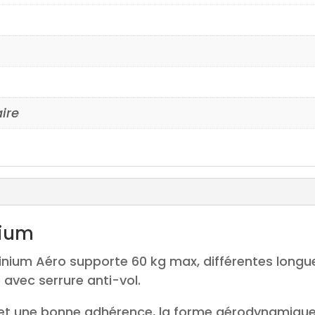
aire
nium
minium Aéro supporte 60 kg max, différentes long
 avec serrure anti-vol.
 une bonne adhérence, la forme aérodynamique p