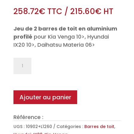
258.72
€
TTC
/
215.60
€
HT
Jeu de 2 barres de toit en aluminium
profilé
pour Kia Venga 10>, Hyundai
IX20 10>, Daihatsu Materia 06>
quantité
de
Jeu
de
2
Ajouter au panier
barres
de
Référence :
toit
Aéro
UGS :
10902+L1260
Catégories :
Barres de toit
,