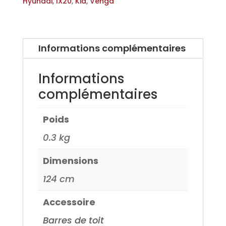
en
Hyundai
,
IX20
,
Kia
,
Venga
Aluminium
pour
Kia
Informations complémentaires
Venga
10>,
Informations
Hyundai
complémentaires
IX20
10>,
Poids
Daihatsu
Materia
0.3 kg
06>
Dimensions
124 cm
Accessoire
Barres de toit