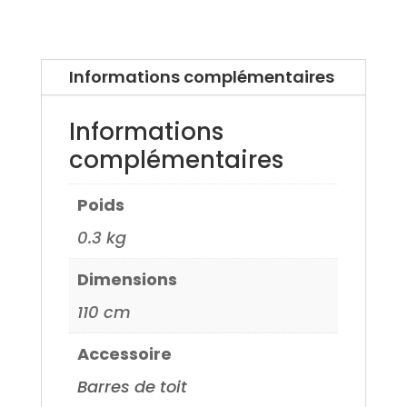
Kia
Cerato
5
Informations complémentaires
portes
03>
Informations
complémentaires
Poids
0.3 kg
Dimensions
110 cm
Accessoire
Barres de toit