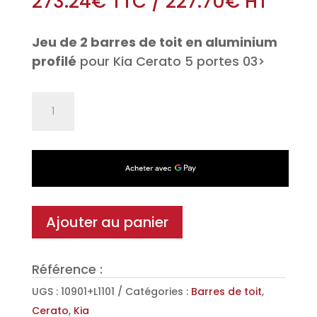
273.24
€
TTC
/
227.70
€
HT
Jeu de 2 barres de toit en aluminium
profilé
pour Kia Cerato 5 portes 03>
quantité
de
Jeu
de
2
barres
de
Ajouter au panier
toit
Aéro
Référence :
en
Aluminium
UGS :
10901+L1101
Catégories :
Barres de toit
,
pour
Cerato
,
Kia