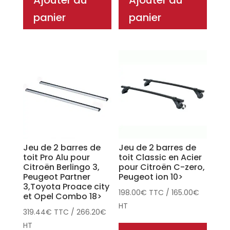
Ajouter au
Ajouter au
panier
panier
Jeu de 2 barres de
Jeu de 2 barres de
toit Pro Alu pour
toit Classic en Acier
Citroën Berlingo 3,
pour Citroën C-zero,
Peugeot Partner
Peugeot ion 10>
3,Toyota Proace city
198.00
€
TTC
/
165.00
€
et Opel Combo 18>
HT
319.44
€
TTC
/
266.20
€
HT