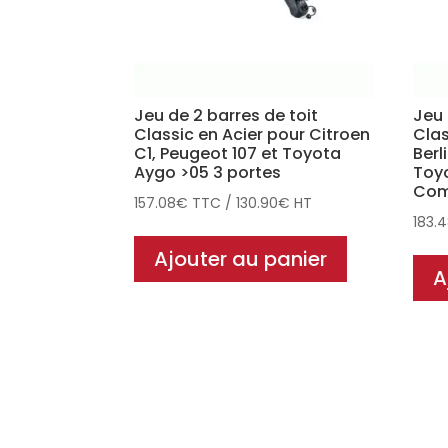
Jeu de 2 barres de toit
Jeu 
Classic en Acier pour Citroen
Clas
C1, Peugeot 107 et Toyota
Berl
Aygo >05 3 portes
Toyo
Com
157.08
€
TTC
/
130.90
€
HT
183.
Ajouter au panier
A