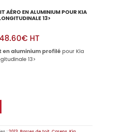
OIT AÉRO EN ALUMINIUM POUR KIA
LONGITUDINALE 13>
48.60
€
HT
t en aluminium profilé
pour Kia
gitudinale 13>
es :
2013
,
Barres de toit
,
Carens
,
Kia