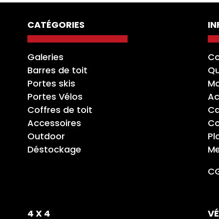
CATÉGORIES
I
Galeries
Co
Barres de toit
Qu
Portes skis
Mo
Portes Vélos
Ac
Coffres de toit
Ca
Accessoires
Co
Outdoor
Pl
Déstockage
Me
C
4 X 4
VÉ