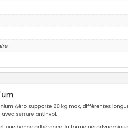
aire
nium
minium Aéro supporte 60 kg max, différentes long
 avec serrure anti-vol.
 une bonne adhérence, la forme aérodynamique p