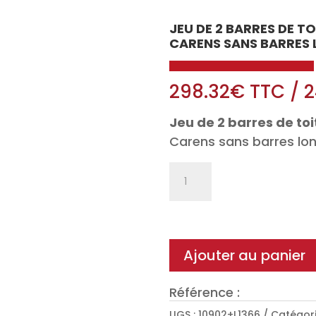
JEU DE 2 BARRES DE T
CARENS SANS BARRES 
298.32
€
TTC
/
2
Jeu de 2 barres de toi
Carens sans barres lon
quantité
de
Jeu
de
2
Ajouter au panier
barres
de
Référence :
toit
UGS :
10902+L1366
Catégori