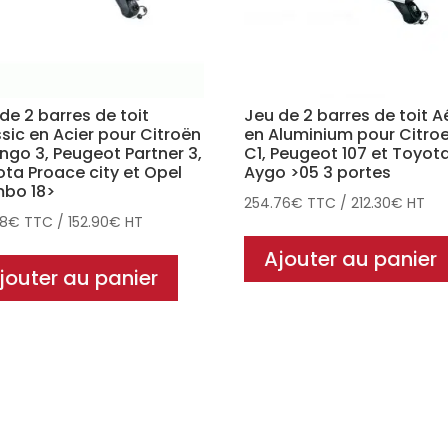
de 2 barres de toit
Jeu de 2 barres de toit A
sic en Acier pour Citroën
en Aluminium pour Citro
ingo 3, Peugeot Partner 3,
C1, Peugeot 107 et Toyot
ta Proace city et Opel
Aygo >05 3 portes
bo 18>
254.76
€
TTC
/
212.30
€
HT
48
€
TTC
/
152.90
€
HT
Ajouter au panier
jouter au panier