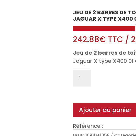
JEU DE 2 BARRES DE T
JAGUAR X TYPE X400 
242.88
€
TTC
/
2
Jeu de 2 barres de toi
Jaguar X type X400 01
quantité
de
Jeu
de
2
Ajouter au panier
barres
de
Référence :
toit
UGS :
10911+L1058
Catégorie