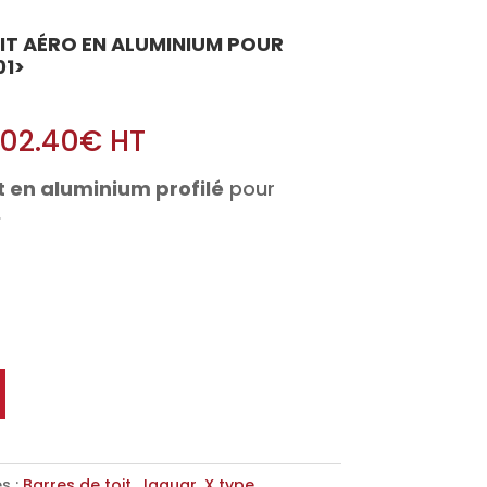
OIT AÉRO EN ALUMINIUM POUR
01>
02.40
€
HT
t en aluminium profilé
pour
>
s :
Barres de toit
,
Jaguar
,
X type