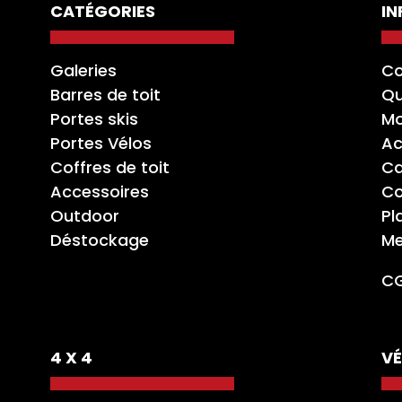
CATÉGORIES
I
Galeries
Co
Barres de toit
Qu
Portes skis
Mo
Portes Vélos
Ac
Coffres de toit
Ca
Accessoires
Co
Outdoor
Pl
Déstockage
Me
C
4 X 4
VÉ