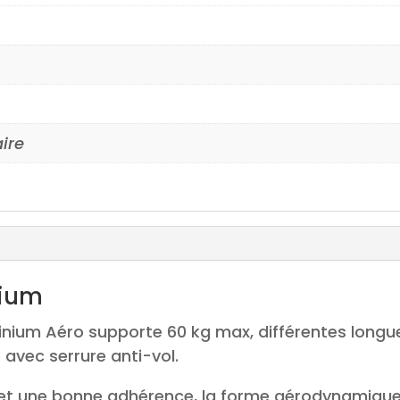
aire
nium
minium Aéro supporte 60 kg max, différentes long
 avec serrure anti-vol.
 une bonne adhérence, la forme aérodynamique p