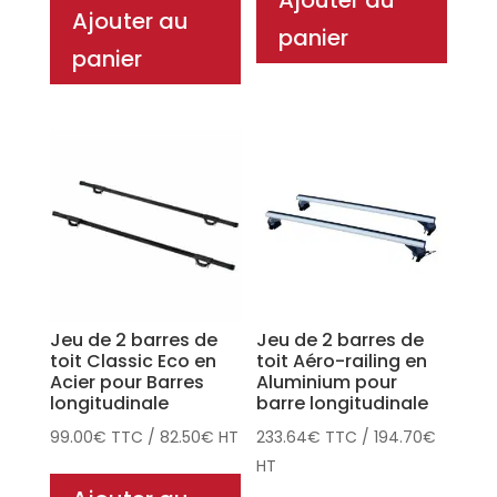
Ajouter au
Ajouter au
panier
panier
Jeu de 2 barres de
Jeu de 2 barres de
toit Classic Eco en
toit Aéro-railing en
Acier pour Barres
Aluminium pour
longitudinale
barre longitudinale
99.00
€
TTC
/
82.50
€
HT
233.64
€
TTC
/
194.70
€
HT