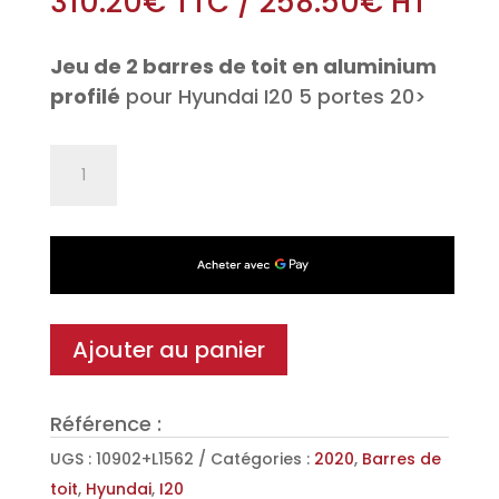
310.20
€
TTC
/
258.50
€
HT
Jeu de 2 barres de toit en aluminium
profilé
pour Hyundai I20 5 portes 20>
quantité
de
Jeu
de
2
barres
de
Ajouter au panier
toit
Aéro
Référence :
en
Aluminium
UGS :
10902+L1562
Catégories :
2020
,
Barres de
pour
toit
,
Hyundai
,
I20