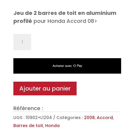
Jeu de 2 barres de toit en aluminium
profilé
pour Honda Accord 08>
quantité
de
Jeu
de
2
barres
de
Ajouter au panier
toit
Aéro
Référence :
en
Aluminium
UGS :
10902+L1204
Catégories :
2008
,
Accord
,
pour
Barres de toit
,
Honda