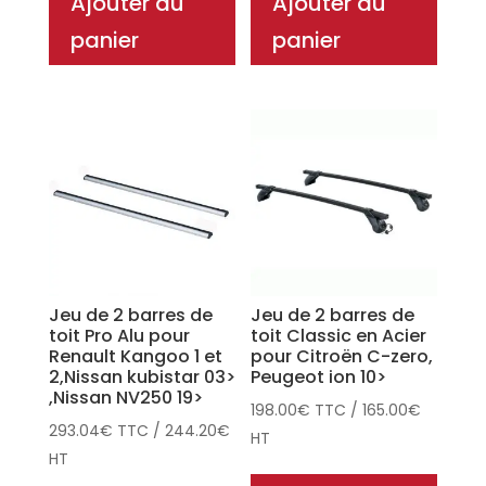
Ajouter au
Ajouter au
panier
panier
Jeu de 2 barres de
Jeu de 2 barres de
toit Pro Alu pour
toit Classic en Acier
Renault Kangoo 1 et
pour Citroën C-zero,
2,Nissan kubistar 03>
Peugeot ion 10>
,Nissan NV250 19>
198.00
€
TTC
/
165.00
€
293.04
€
TTC
/
244.20
€
HT
HT