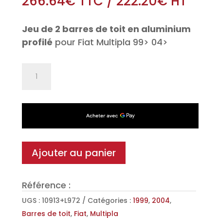
266.64
€
TTC
/
222.20
€
HT
Jeu de 2 barres de toit en aluminium
profilé
pour Fiat Multipla 99> 04>
quantité
de
Jeu
de
2
barres
de
Ajouter au panier
toit
Aéro
Référence :
en
Aluminium
UGS :
10913+L972
Catégories :
1999
,
2004
,
pour
Barres de toit
,
Fiat
,
Multipla