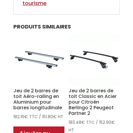
tourisme
PRODUITS SIMILAIRES
Jeu de 2 barres de
Jeu de 2 barres de
toit Aéro-railing en
toit Classic en Acier
Aluminium pour
pour Citroën
barres longitudinale
Berlingo 2 Peugeot
Partner 2
182.16
€
TTC
/
151.80
€
HT
183.48
€
TTC
/
152.90
€
HT