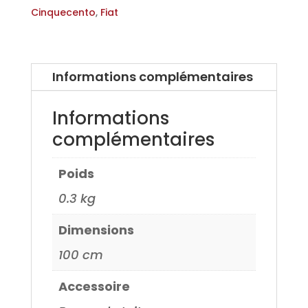
pour
Cinquecento
,
Fiat
Fiat
Cinquecento
3
Informations complémentaires
portes
92>
Informations
complémentaires
Poids
0.3 kg
Dimensions
100 cm
Accessoire