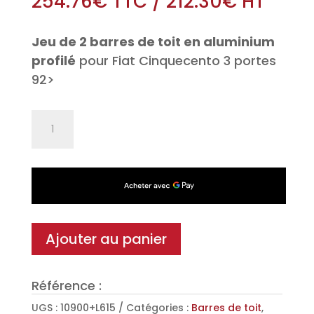
254.76
€
TTC
/
212.30
€
HT
Jeu de 2 barres de toit en aluminium
profilé
pour Fiat Cinquecento 3 portes
92>
quantité
de
Jeu
de
2
barres
de
Ajouter au panier
toit
Aéro
Référence :
en
Aluminium
UGS :
10900+L615
Catégories :
Barres de toit
,