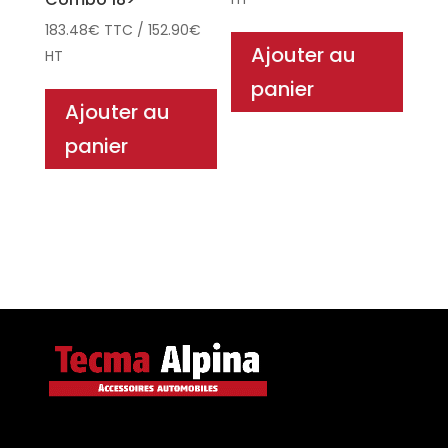
183.48
€
TTC
/
152.90
€
Ajouter au
HT
panier
Ajouter au
panier