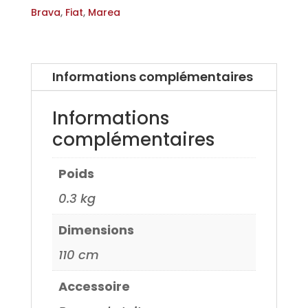
pour
Brava
,
Fiat
,
Marea
Fiat
Brava
95>,
Informations complémentaires
Fiat
Marea
Informations
96>
complémentaires
Poids
0.3 kg
Dimensions
110 cm
Accessoire