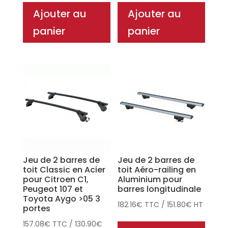
Ajouter au
Ajouter au
panier
panier
Jeu de 2 barres de
Jeu de 2 barres de
toit Classic en Acier
toit Aéro-railing en
pour Citroen C1,
Aluminium pour
Peugeot 107 et
barres longitudinale
Toyota Aygo >05 3
182.16
€
TTC
/
151.80
€
HT
portes
157.08
€
TTC
/
130.90
€