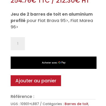
254.76
€
TTC
/
212.30
€
HT
Jeu de 2 barres de toit en aluminium
profilé
pour Fiat Brava 95>, Fiat Marea
96>
quantité
de
Jeu
de
2
barres
de
Ajouter au panier
toit
Aéro
Référence :
en
Aluminium
UGS :
10901+L887
Catégories :
Barres de toit
,