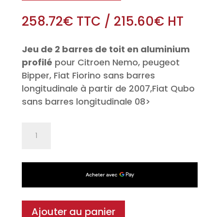
258.72
€
TTC
/
215.60
€
HT
Jeu de 2 barres de toit en aluminium
profilé
pour Citroen Nemo, peugeot
Bipper, Fiat Fiorino sans barres
longitudinale à partir de 2007,Fiat Qubo
sans barres longitudinale 08>
quantité
de
Jeu
de
2
barres
de
Ajouter au panier