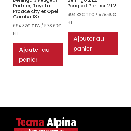
Berlingo 3 Peugeot
Berlingo 2 L2
Partner, Toyota
Peugeot Partner 2 L2
Proace city et Opel
694.32
€
TTC
/
578.60
€
Combo 18>
HT
694.32
€
TTC
/
578.60
€
HT
Ajouter au
panier
Ajouter au
panier