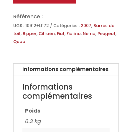
toit
Aéro
Référence :
en
Aluminium
UGS :
10912+L1172
Catégories :
2007
,
Barres de
pour
toit
,
Bipper
,
Citroën
,
Fiat
,
Fiorino
,
Nemo
,
Peugeot
,
Citroen
Qubo
Nemo,
Peugeot
Bipper,
Informations complémentaires
Fiat
Fiorino
Informations
07>,Fiat
complémentaires
Qubo
sans
Poids
barres
longitudinale
0.3 kg
08>