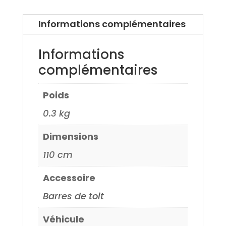
pour
BMW
Informations complémentaires
Serie
5
Informations
Touring
complémentaires
04>
Poids
0.3 kg
Dimensions
110 cm
Accessoire
Barres de toit
Véhicule