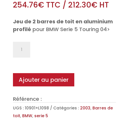
254.76
€
TTC
/
212.30
€
HT
Jeu de 2 barres de toit en aluminium
profilé
pour BMW Serie 5 Touring 04>
quantité
de
Jeu
de
2
Ajouter au panier
barres
de
Référence :
toit
Aéro
UGS :
10901+L1098
Catégories :
2003
,
Barres de
en
toit
,
BMW
,
serie 5
Aluminium