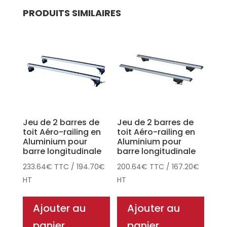
PRODUITS SIMILAIRES
Jeu de 2 barres de
Jeu de 2 barres de
toit Aéro-railing en
toit Aéro-railing en
Aluminium pour
Aluminium pour
barre longitudinale
barre longitudinale
233.64
€
TTC
/
194.70
€
200.64
€
TTC
/
167.20
€
HT
HT
Ajouter au
Ajouter au
panier
panier