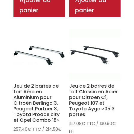
Ajouter au
Ajouter au
panier
panier
Jeu de 2 barres de
Jeu de 2 barres de
toit Aéro en
toit Classic en Acier
Aluminium pour
pour Citroen C1,
Citroën Berlingo 3,
Peugeot 107 et
Peugeot Partner 3,
Toyota Aygo >05 3
Toyota Proace city
portes
et Opel Combo 18>
157.08
€
TTC
/
130.90
€
257.40
€
TTC
/
214.50
€
HT