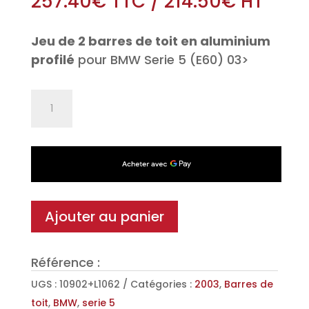
257.40
€
TTC
/
214.50
€
HT
Jeu de 2 barres de toit en aluminium
profilé
pour BMW Serie 5 (E60) 03>
quantité
de
Jeu
de
2
barres
de
Ajouter au panier
toit
Aéro
Référence :
en
Aluminium
UGS :
10902+L1062
Catégories :
2003
,
Barres de
pour
toit
,
BMW
,
serie 5