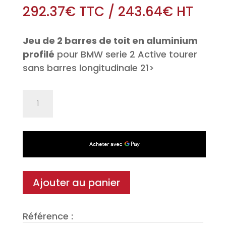
292.37
€
TTC
/
243.64
€
HT
Jeu de 2 barres de toit en aluminium
profilé
pour BMW serie 2 Active tourer
sans barres longitudinale 21>
quantité
de
Jeu
de
2
barres
de
Ajouter au panier
toit
Aéro
Référence :
en