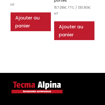
portes
HT
157.08
€
TTC
/
130.90
€
HT
Ajouter au
panier
Ajouter au
panier