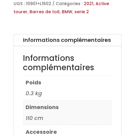
Aluminium
UGS :
10901+L1602
Catégories :
2021
,
Active
pour
tourer
,
Barres de toit
,
BMW
,
serie 2
BMW
serie
2
Informations complémentaires
Active
tourer
Informations
sans
complémentaires
barres
longitudinale
Poids
21>
0.3 kg
Dimensions
110 cm
Accessoire