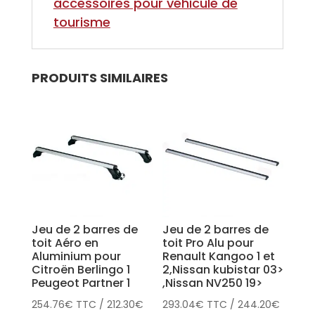
accessoires pour véhicule de
tourisme
PRODUITS SIMILAIRES
Jeu de 2 barres de
Jeu de 2 barres de
toit Aéro en
toit Pro Alu pour
Aluminium pour
Renault Kangoo 1 et
Citroën Berlingo 1
2,Nissan kubistar 03>
Peugeot Partner 1
,Nissan NV250 19>
254.76
€
TTC
/
212.30
€
293.04
€
TTC
/
244.20
€