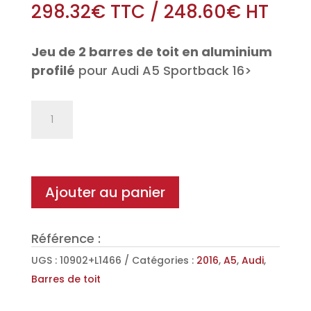
298.32
€
TTC
/
248.60
€
HT
Jeu de 2 barres de toit en aluminium
profilé
pour Audi A5 Sportback 16>
quantité
de
Jeu
de
2
Ajouter au panier
barres
de
Référence :
toit
Aéro
UGS :
10902+L1466
Catégories :
2016
,
A5
,
Audi
,
en
Barres de toit
Aluminium