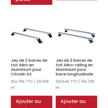
Jeu de 2 barres de
Jeu de 2 barres de
toit Aéro en
toit Aéro-railing en
Aluminium pour
Aluminium pour
Citroën AX
barre longitudinale
254.76
€
TTC
/
212.30
€
233.64
€
TTC
/
194.70
€
HT
HT
Ajouter au
Ajouter au