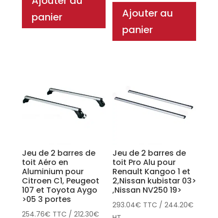
Ajouter au
Ajouter au
panier
panier
Jeu de 2 barres de
Jeu de 2 barres de
toit Aéro en
toit Pro Alu pour
Aluminium pour
Renault Kangoo 1 et
Citroen C1, Peugeot
2,Nissan kubistar 03>
107 et Toyota Aygo
,Nissan NV250 19>
>05 3 portes
293.04
€
TTC
/
244.20
€
254.76
€
TTC
/
212.30
€
HT