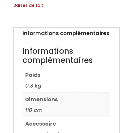
pour
Barres de toit
Audi
A1
Sportback
Informations complémentaires
5
portes
Informations
12>
complémentaires
Poids
0.3 kg
Dimensions
110 cm
Accessoire