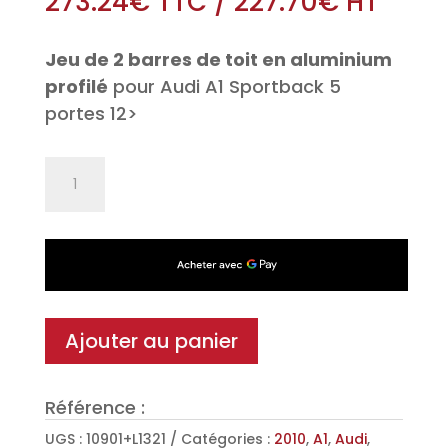
273.24
€
TTC
/
227.70
€
HT
Jeu de 2 barres de toit en aluminium
profilé
pour Audi A1 Sportback 5
portes 12>
quantité
de
Jeu
de
2
barres
de
Ajouter au panier
toit
Aéro
Référence :
en
Aluminium
UGS :
10901+L1321
Catégories :
2010
,
A1
,
Audi
,