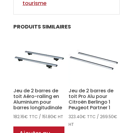
tourisme
PRODUITS SIMILAIRES
Jeu de 2 barres de
Jeu de 2 barres de
toit Aéro-railing en
toit Pro Alu pour
Aluminium pour
Citroën Berlingo 1
barres longitudinale
Peugeot Partner 1
182.16
€
TTC
/
151.80
€
HT
323.40
€
TTC
/
269.50
€
HT