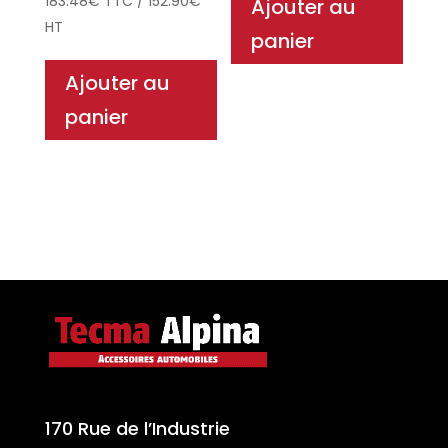
183.48
€
TTC
/
152.90
€
Ajouter au
HT
panier
Ajouter au
panier
170 Rue de l’Industrie