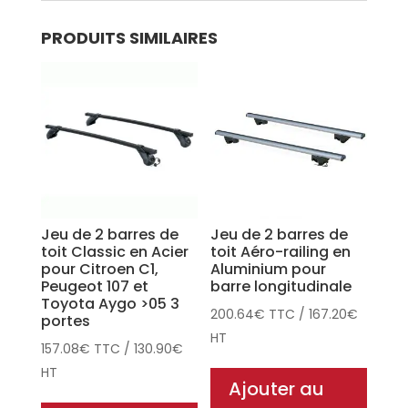
PRODUITS SIMILAIRES
Jeu de 2 barres de
Jeu de 2 barres de
toit Classic en Acier
toit Aéro-railing en
pour Citroen C1,
Aluminium pour
Peugeot 107 et
barre longitudinale
Toyota Aygo >05 3
200.64
€
TTC
/
167.20
€
portes
HT
157.08
€
TTC
/
130.90
€
HT
Ajouter au