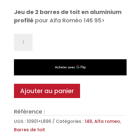
Jeu de 2 barres de toit en aluminium
profilé
pour Alfa Roméo 146 95>
quantité
de
Jeu
de
2
barres
de
Ajouter au panier
toit
Aéro
Référence :
en
Aluminium
UGS :
10901+L896
Catégories :
146
,
Alfa romeo
,
pour
Barres de toit
Alfa