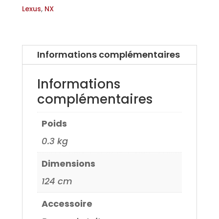
Aluminium
Lexus
,
NX
pour
Lexus
NX
Informations complémentaires
sans
barres
Informations
longitudinale
complémentaires
AZ10
14>
Poids
0.3 kg
Dimensions
124 cm
Accessoire