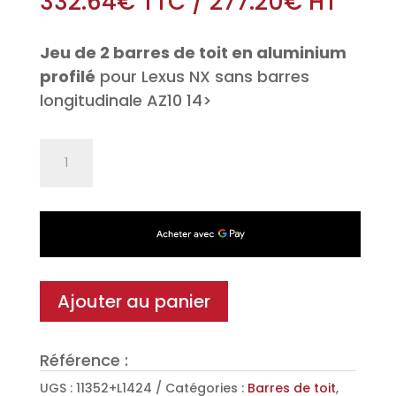
332.64
€
TTC
/
277.20
€
HT
Jeu de 2 barres de toit en aluminium
profilé
pour Lexus NX sans barres
longitudinale AZ10 14>
quantité
de
Jeu
de
2
barres
de
Ajouter au panier
toit
Aéro-
Référence :
Black
en
UGS :
11352+L1424
Catégories :
Barres de toit
,