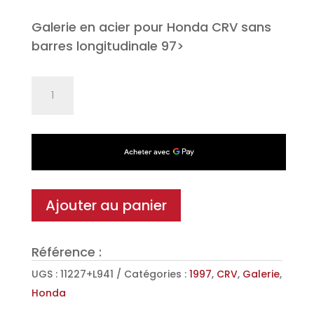
Galerie en acier pour Honda CRV sans
barres longitudinale 97>
quantité
de
Galerie
Sigma
pour
Honda
CRV
Ajouter au panier
sans
barres
Référence :
longitudinale
97>
UGS :
11227+L941
Catégories :
1997
,
CRV
,
Galerie
,
Honda