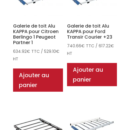
Galerie de toit Alu
Galerie de toit Alu
KAPPA pour Citroen
KAPPA pour Ford
Berlingo 1 Peugeot
Transir Courier +23
Partner 1
740.66
€
TTC
/
617.22
€
634.92
€
TTC
/
529.10
€
HT
HT
Ajouter au
Ajouter au
panier
panier