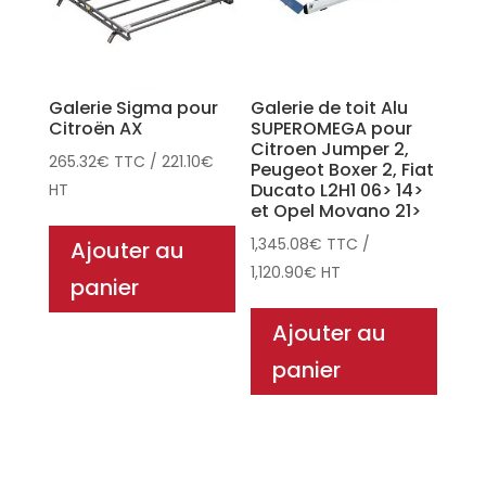
Galerie Sigma pour
Galerie de toit Alu
Citroën AX
SUPEROMEGA pour
Citroen Jumper 2,
265.32
€
TTC
/
221.10
€
Peugeot Boxer 2, Fiat
Ducato L2H1 06> 14>
HT
et Opel Movano 21>
1,345.08
€
TTC
/
Ajouter au
1,120.90
€
HT
panier
Ajouter au
panier