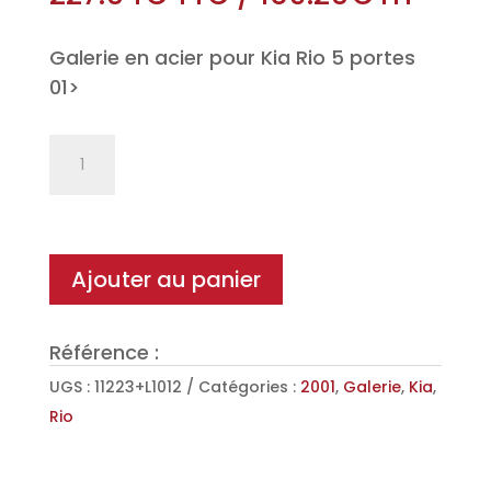
Galerie en acier pour Kia Rio 5 portes
01>
quantité
de
Galerie
Sigma
en
Ajouter au panier
Acier
pour
Référence :
Kia
Rio
UGS :
11223+L1012
Catégories :
2001
,
Galerie
,
Kia
,
5
Rio
portes
01>