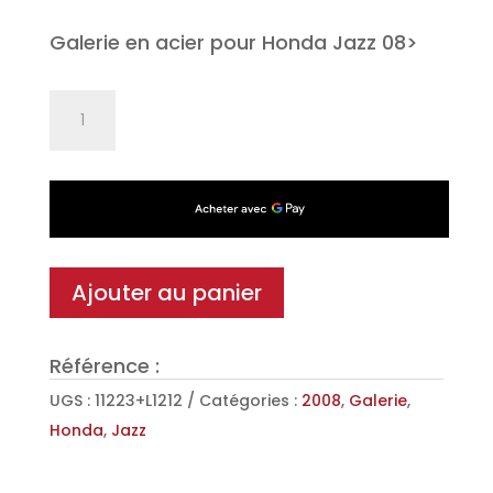
Galerie en acier pour Honda Jazz 08>
quantité
de
Galerie
Sigma
en
Acier
pour
Ajouter au panier
Honda
Jazz
Référence :
08>
UGS :
11223+L1212
Catégories :
2008
,
Galerie
,
Honda
,
Jazz