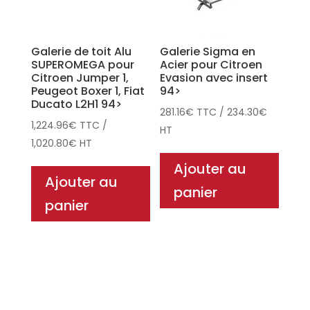
Galerie de toit Alu
Galerie Sigma en
SUPEROMEGA pour
Acier pour Citroen
Citroen Jumper 1,
Evasion avec insert
Peugeot Boxer 1, Fiat
94>
Ducato L2H1 94>
281.16
€
TTC
/
234.30
€
1,224.96
€
TTC
/
HT
1,020.80
€
HT
Ajouter au
Ajouter au
panier
panier