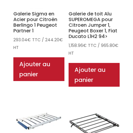
Galerie Sigma en
Galerie de toit Alu
Acier pour Citroën
SUPEROMEGA pour
Berlingo 1 Peugeot
Citroen Jumper 1,
Partner 1
Peugeot Boxer 1, Fiat
Ducato L1H2 94>
293.04
€
TTC
/
244.20
€
1,158.96
€
TTC
/
965.80
€
HT
HT
Ajouter au
Ajouter au
panier
panier