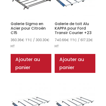
Galerie Sigma en
Galerie de toit Alu
Acier pour Citroën
KAPPA pour Ford
C15
Transir Courier +23
360.36
€
TTC
/
300.30
€
740.66
€
TTC
/
617.22
€
HT
HT
Ajouter au
Ajouter au
panier
panier