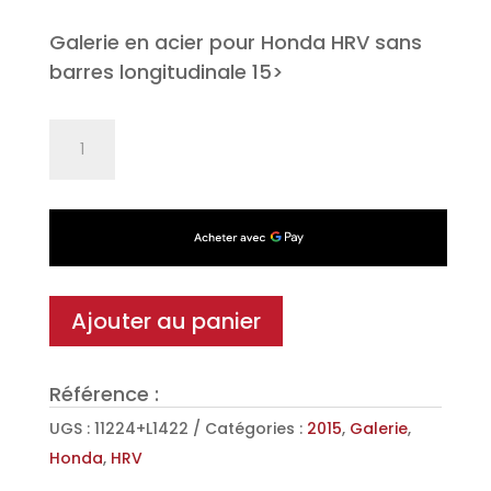
Galerie en acier pour Honda HRV sans
barres longitudinale 15>
quantité
de
Galerie
Sigma
en
Acier
pour
Ajouter au panier
Honda
HRV
Référence :
sans
barres
UGS :
11224+L1422
Catégories :
2015
,
Galerie
,
longitudinale
Honda
,
HRV
15>