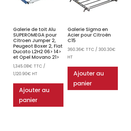
Galerie de toit Alu
Galerie Sigma en
SUPEROMEGA pour
Acier pour Citroën
Citroen Jumper 2,
C15
Peugeot Boxer 2, Fiat
360.36
€
TTC
/
300.30
€
Ducato L2H2 06> 14>
et Opel Movano 21>
HT
1,345.08
€
TTC
/
Ajouter au
1,120.90
€
HT
panier
Ajouter au
panier