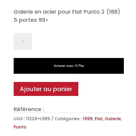
Galerie en acier pour Fiat Punto 2 (188)
5 portes 99>
quantité
de
Galerie
Sigma
en
Acier
pour
Ajouter au panier
Fiat
Punto
Référence :
2
(188)
UGS :
11226+L989
Catégories :
1999
,
Fiat
,
Galerie
,
5
Punto
portes