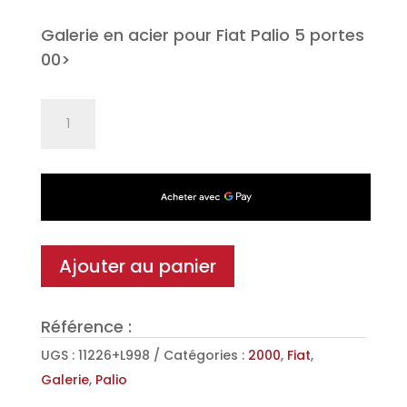
Galerie en acier pour Fiat Palio 5 portes
00>
quantité
de
Galerie
Sigma
en
Acier
pour
Ajouter au panier
Fiat
Palio
Référence :
5
portes
UGS :
11226+L998
Catégories :
2000
,
Fiat
,
00>
Galerie
,
Palio