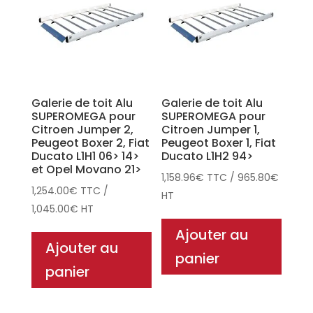
Galerie de toit Alu
Galerie de toit Alu
SUPEROMEGA pour
SUPEROMEGA pour
Citroen Jumper 2,
Citroen Jumper 1,
Peugeot Boxer 2, Fiat
Peugeot Boxer 1, Fiat
Ducato L1H1 06> 14>
Ducato L1H2 94>
et Opel Movano 21>
1,158.96
€
TTC
/
965.80
€
1,254.00
€
TTC
/
HT
1,045.00
€
HT
Ajouter au
Ajouter au
panier
panier