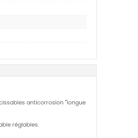
cissables anticorrosion "longue
able réglables.