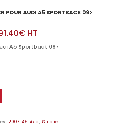
IER POUR AUDI A5 SPORTBACK 09>
91.40
€
HT
Audi A5 Sportback 09>
es :
2007
,
A5
,
Audi
,
Galerie