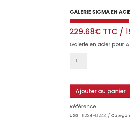
GALERIE SIGMA EN AC
229.68
€
TTC
/
1
Galerie en acier pour 
quantité
de
Galerie
Sigma
en
Ajouter au panier
Acier
pour
Référence :
Audi
UGS :
11224+L1244
Catégori
A5
Sportback