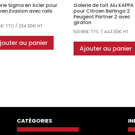
rie Sigma en Acier pour
Galerie de toit Alu KAPPA
oen Evasion avec rails
pour Citroen Berlingo 2
Peugeot Partner 2 avec
girafon
6
€
TTC
/
234.30
€
HT
531.96
€
TTC
/
443.30
€
HT
jouter au panier
Ajouter au panier
CATÉGORIES
I