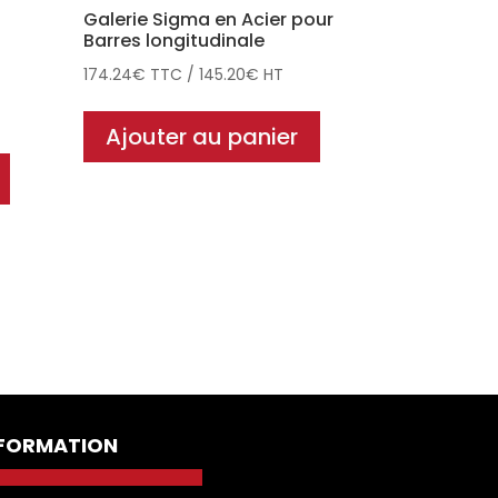
Galerie Sigma en Acier pour
Barres longitudinale
174.24
€
TTC
/
145.20
€
HT
Ajouter au panier
NFORMATION