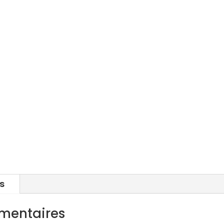
09>
s
mentaires