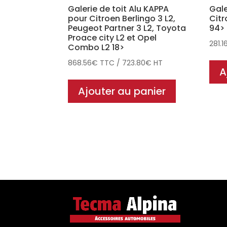
Galerie de toit Alu KAPPA
Gale
pour Citroen Berlingo 3 L2,
Citr
Peugeot Partner 3 L2, Toyota
94>
Proace city L2 et Opel
281.1
Combo L2 18>
868.56
€
TTC
/
723.80
€
HT
A
Ajouter au panier