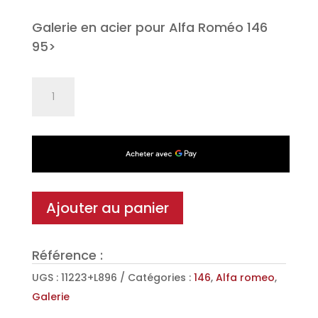
Galerie en acier pour Alfa Roméo 146
95>
quantité
de
Galerie
Sigma
en
Acier
pour
Ajouter au panier
Alfa
Roméo
Référence :
146
95>
UGS :
11223+L896
Catégories :
146
,
Alfa romeo
,
Galerie