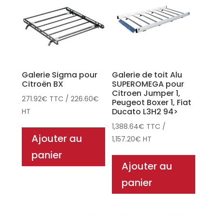
Galerie Sigma pour
Galerie de toit Alu
Citroën BX
SUPEROMEGA pour
Citroen Jumper 1,
271.92
€
TTC
/
226.60
€
Peugeot Boxer 1, Fiat
Ducato L3H2 94>
HT
1,388.64
€
TTC
/
Ajouter au
1,157.20
€
HT
panier
Ajouter au
panier