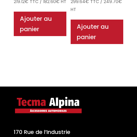
219.12
€
TTC
/
182.60
€
HT
299.64
€
TTC
/
249.70
€
HT
Ajouter au
Ajouter au
panier
panier
170 Rue de l’Industrie