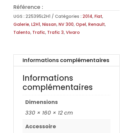
Référence :
pour
Renault
UGS :
225395L2H1
Catégories :
2014
,
Fiat
,
Trafic
Galerie
,
L2H1
,
Nissan
,
NV 300
,
Opel
,
Renault
,
3,
Talento
,
Trafic
,
Trafic 3
,
Vivaro
Opel
Vivaro
14>,
Informations complémentaires
Nissan
NV300
Informations
16>,
complémentaires
Fiat
Talento
Dimensions
16>
L2H1
330 × 160 × 12 cm
Accessoire