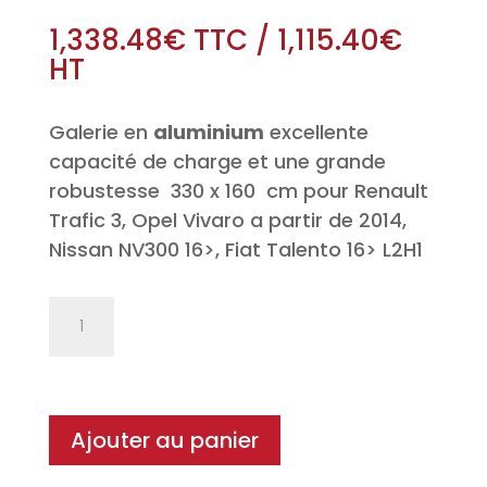
1,338.48
€
TTC
/
1,115.40
€
HT
Galerie en
aluminium
excellente
capacité de charge et une grande
robustesse 330 x 160 cm pour Renault
Trafic 3, Opel Vivaro a partir de 2014,
Nissan NV300 16>, Fiat Talento 16> L2H1
quantité
de
Galerie
de
toit
Ajouter au panier
Alu
SUPEROMEGA