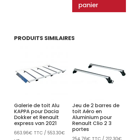
panier
PRODUITS SIMILAIRES
Galerie de toit Alu
Jeu de 2 barres de
KAPPA pour Dacia
toit Aéro en
Dokker et Renault
Aluminium pour
express van 2021
Renault Clio 2 3
portes
663.96
€
TTC
/
553.30
€
254.76
€
TTC
/
212.30
€