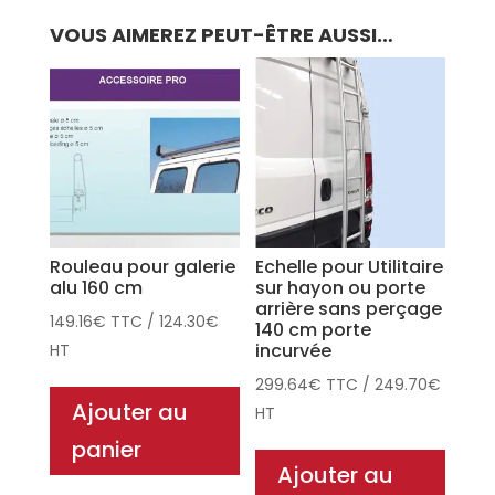
VOUS AIMEREZ PEUT-ÊTRE AUSSI…
Rouleau pour galerie
Echelle pour Utilitaire
alu 160 cm
sur hayon ou porte
arrière sans perçage
149.16
€
TTC
/
124.30
€
140 cm porte
incurvée
HT
299.64
€
TTC
/
249.70
€
Ajouter au
HT
panier
Ajouter au