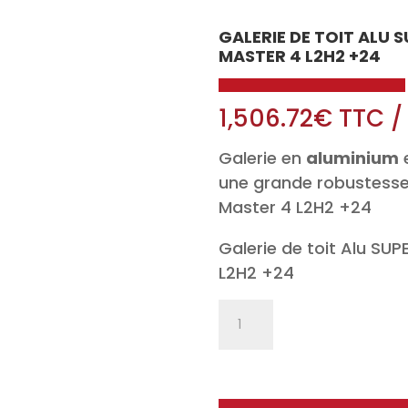
GALERIE DE TOIT ALU
MASTER 4 L2H2 +24
1,506.72
€
TTC
Galerie en
aluminium
e
une grande robustesse
Master 4 L2H2 +24
Galerie de toit Alu S
L2H2 +24
quantité
de
Galerie
de