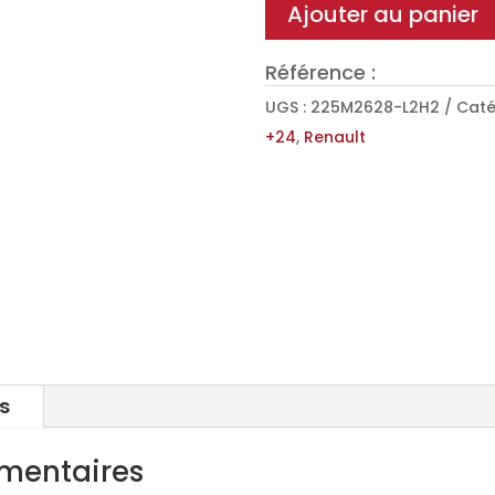
toit
Ajouter au panier
Alu
SUPEROMEGA
Référence :
pour
UGS :
225M2628-L2H2
Caté
Renault
+24
,
Renault
Master
4
L2H2
+24
s
mentaires