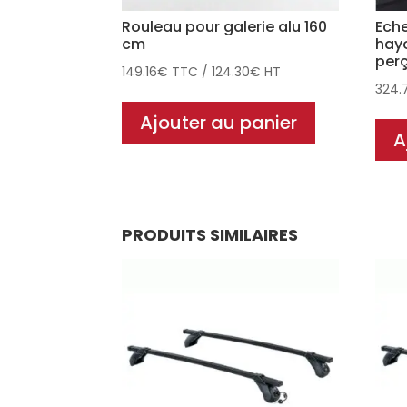
Rouleau pour galerie alu 160
Eche
cm
hayo
per
149.16
€
TTC
/
124.30
€
HT
324.
Ajouter au panier
A
PRODUITS SIMILAIRES