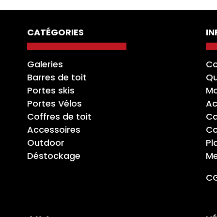
CATÉGORIES
I
Galeries
Co
Barres de toit
Qu
Portes skis
Mo
Portes Vélos
Ac
Coffres de toit
Ca
Accessoires
Co
Outdoor
Pl
Déstockage
Me
C