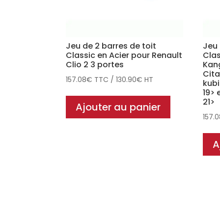
Jeu de 2 barres de toit
Jeu 
Classic en Acier pour Renault
Clas
Clio 2 3 portes
Kang
Cita
157.08
€
TTC
/
130.90
€
HT
kubi
19> 
21>
Ajouter au panier
157.
A