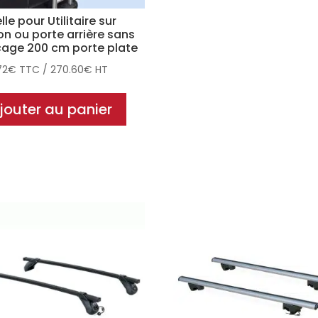
lle pour Utilitaire sur
n ou porte arrière sans
çage 200 cm porte plate
72
€
TTC
/
270.60
€
HT
jouter au panier