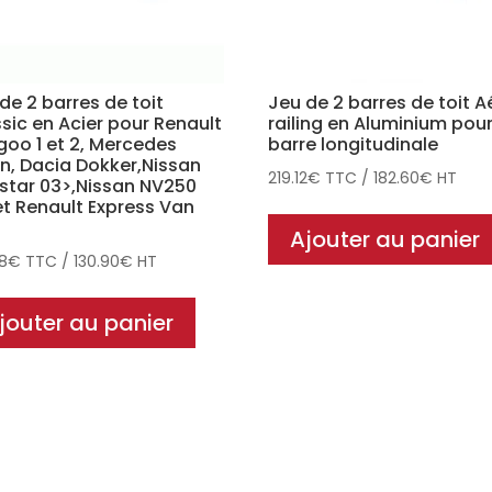
de 2 barres de toit
Jeu de 2 barres de toit A
sic en Acier pour Renault
railing en Aluminium pou
oo 1 et 2, Mercedes
barre longitudinale
n, Dacia Dokker,Nissan
219.12
€
TTC
/
182.60
€
HT
star 03>,Nissan NV250
et Renault Express Van
Ajouter au panier
08
€
TTC
/
130.90
€
HT
jouter au panier