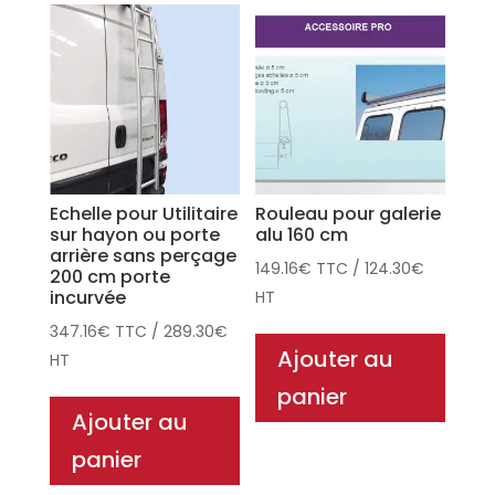
Echelle pour Utilitaire
Rouleau pour galerie
sur hayon ou porte
alu 160 cm
arrière sans perçage
149.16
€
TTC
/
124.30
€
200 cm porte
incurvée
HT
347.16
€
TTC
/
289.30
€
Ajouter au
HT
panier
Ajouter au
panier