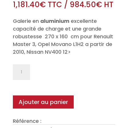
1,181.40
€
TTC
/
984.50
€
HT
Galerie en
aluminium
excellente
capacité de charge et une grande
robustesse 270 x 160 cm pour Renault
Master 3, Opel Movano L1H2 a partir de
2010, Nissan NV400 12>
quantité
de
Galerie
de
toit
Ajouter au panier
Alu
SUPEROMEGA
Référence :
pour