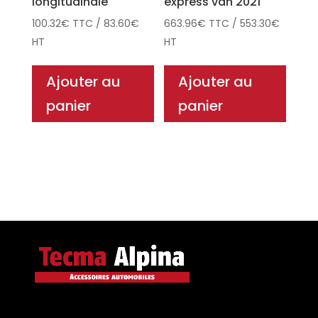
longitudinale
express van 2021
100.32
€
TTC
/
83.60
€
663.96
€
TTC
/
553.30
€
HT
HT
Ajouter au
Ajouter au
panier
panier