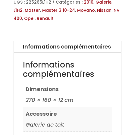
Renault
UGS :
225265L1H2
Catégories :
2010
,
Galerie
,
Master
L1H2
,
Master
,
Master 3 10-24
,
Movano
,
Nissan
,
NV
3
400
,
Opel
,
Renault
,
Opel
Movano
Informations complémentaires
L1H2
10>,
Informations
Nissan
complémentaires
NV400
12>
Dimensions
270 × 160 × 12 cm
Accessoire
Galerie de toit