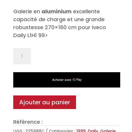
Galerie en
aluminium
excellente
capacité de charge et une grande
robustesse 270×160 cm pour Iveco
Daily L1H1 99>
quantité
de
Galerie
de
toit
Alu
SUPEROMEGA
Ajouter au panier
pour
Iveco
Référence :
Daily
L1H1
UGS :
225988C
Catégories :
1999
,
Daily
,
Galerie
,