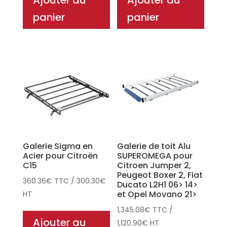
Ajouter au
Ajouter au
panier
panier
Galerie Sigma en
Galerie de toit Alu
Acier pour Citroën
SUPEROMEGA pour
C15
Citroen Jumper 2,
Peugeot Boxer 2, Fiat
360.36
€
TTC
/
300.30
€
Ducato L2H1 06> 14>
et Opel Movano 21>
HT
1,345.08
€
TTC
/
Ajouter au
1,120.90
€
HT