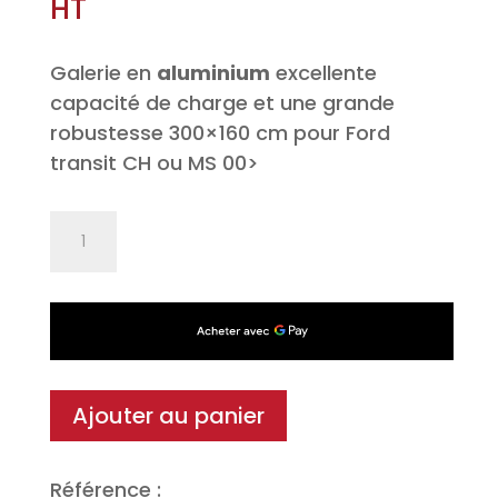
HT
Galerie en
aluminium
excellente
capacité de charge et une grande
robustesse 300×160 cm pour Ford
transit CH ou MS 00>
quantité
de
Galerie
de
toit
Alu
SUPEROMEGA
Ajouter au panier
pour
Ford
Référence :
transit