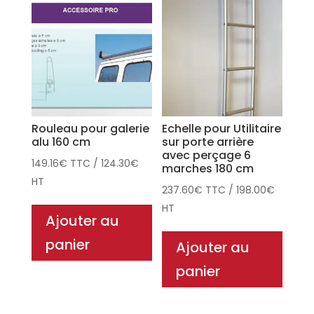
Rouleau pour galerie
Echelle pour Utilitaire
alu 160 cm
sur porte arrière
avec perçage 6
149.16
€
TTC
/
124.30
€
marches 180 cm
HT
237.60
€
TTC
/
198.00
€
HT
Ajouter au
panier
Ajouter au
panier