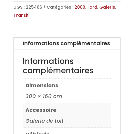
CH
UGS :
225466
Catégories :
2000
,
Ford
,
Galerie
,
ou
Transit
MS
00>
Informations complémentaires
Informations
complémentaires
Dimensions
300 × 160 cm
Accessoire
Galerie de toit