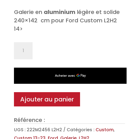
Galerie en
aluminium
légère et solide
240×142 cm pour Ford Custom L2H2
14>
quantité
de
Galerie
de
toit
Alu
KAPPA
Ajouter au panier
pour
Ford
Référence :
Custom
L2H2
UGS :
222M2456 L2H2
Catégories :
Custom
,
14>
Custom 13-23
,
Ford
,
Galerie
,
L2H2