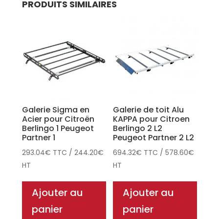
PRODUITS SIMILAIRES
Galerie Sigma en
Galerie de toit Alu
Acier pour Citroën
KAPPA pour Citroen
Berlingo 1 Peugeot
Berlingo 2 L2
Partner 1
Peugeot Partner 2 L2
293.04
€
TTC
/
244.20
€
694.32
€
TTC
/
578.60
€
HT
HT
Ajouter au
Ajouter au
panier
panier