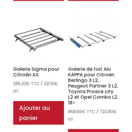
Galerie Sigma pour
Galerie de toit Alu
Citroën AX
KAPPA pour Citroen
Berlingo 3 L2,
265.32
€
TTC
/
221.10
€
Peugeot Partner 3 L2,
Toyota Proace city
HT
L2 et Opel Combo L2
18>
Ajouter au
868.56
€
TTC
/
723.80
€
panier
HT