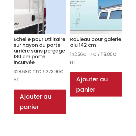
Echelle pour Utilitaire
Rouleau pour galerie
sur hayon ou porte
alu 142 cm
arrière sans perçage
142.56
€
TTC
/
118.80
€
180 cm porte
incurvée
HT
328.68
€
TTC
/
273.90
€
Ajouter au
HT
panier
Ajouter au
panier