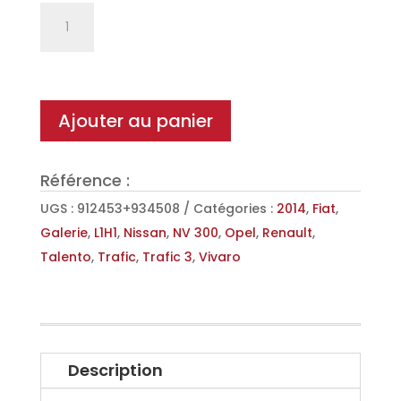
quantité
de
Galerie
Aluminium
avec
Ajouter au panier
rouleau
pour
Référence :
Vivaro
(14-
UGS :
912453+934508
Catégories :
2014
,
Fiat
,
-19)/Trafic
Galerie
,
L1H1
,
Nissan
,
NV 300
,
Opel
,
Renault
,
(14-
Talento
,
Trafic
,
Trafic 3
,
Vivaro
-)
-
Talento/NV300
(16-
Description
-)
L1H1