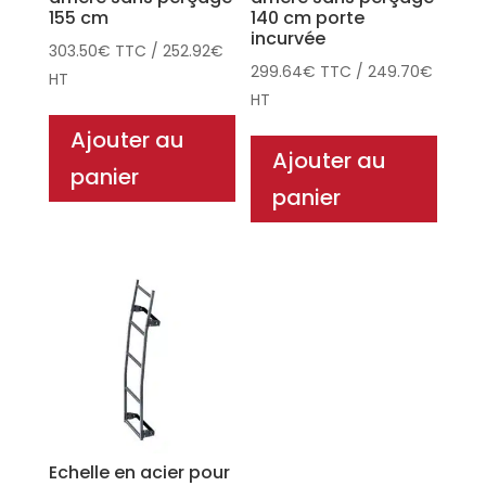
155 cm
140 cm porte
incurvée
303.50
€
TTC
/
252.92
€
299.64
€
TTC
/
249.70
€
HT
HT
Ajouter au
Ajouter au
panier
panier
Echelle en acier pour