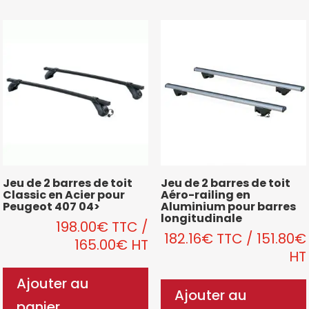
Jeu de 2 barres de toit
Jeu de 2 barres de toit
Classic en Acier pour
Aéro-railing en
Peugeot 407 04>
Aluminium pour barres
longitudinale
198.00
€
TTC
/
182.16
€
TTC
/
151.80
€
165.00
€
HT
HT
Ajouter au
Ajouter au
panier