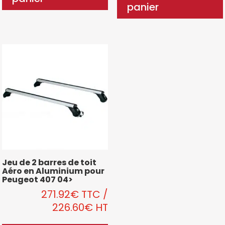
panier
Jeu de 2 barres de toit
Aéro en Aluminium pour
Peugeot 407 04>
271.92
€
TTC
/
226.60
€
HT