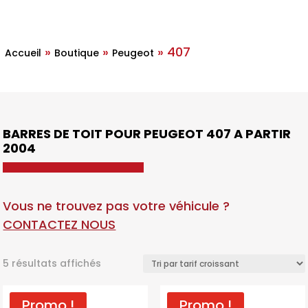
»
»
»
407
Accueil
Boutique
Peugeot
BARRES DE TOIT POUR PEUGEOT 407 A PARTIR
2004
Vous ne trouvez pas votre véhicule ?
CONTACTEZ NOUS
Trié
5 résultats affichés
par
prix
Promo !
Promo !