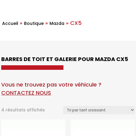
»
»
»
CX5
Accueil
Boutique
Mazda
BARRES DE TOIT ET GALERIE POUR MAZDA CX5
Vous ne trouvez pas votre véhicule ?
CONTACTEZ NOUS
Trié
4 résultats affichés
par
prix
croissant