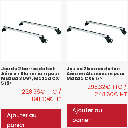
Jeu de 2 barres de toit
Jeu de 2 barres de toit
Aéro en Aluminium pour
Aéro en Aluminium pour
Mazda 3 09>, Mazda CX
Mazda CX5 17>
5 12>
298.32
€
TTC
/
228.36
€
TTC
/
248.60
€
HT
190.30
€
HT
Ajouter au
Ajouter au
panier
panier